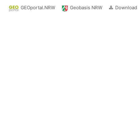
GEOportal.NRW
Geobasis NRW
Download