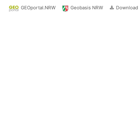
GEOportal.NRW
Geobasis NRW
Download